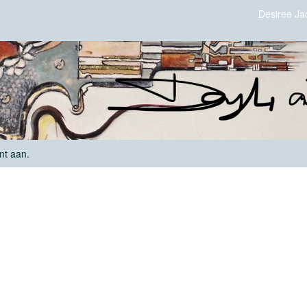
Desiree Ja
nt aan
.