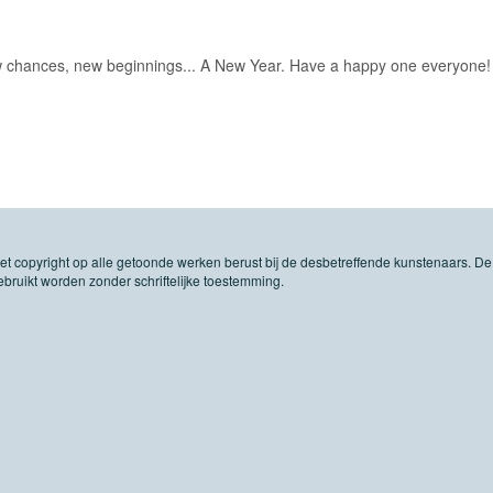
w chances, new beginnings... A New Year. Have a happy one everyone!
Het copyright op alle getoonde werken berust bij de desbetreffende kunstenaars. De
ruikt worden zonder schriftelijke toestemming.