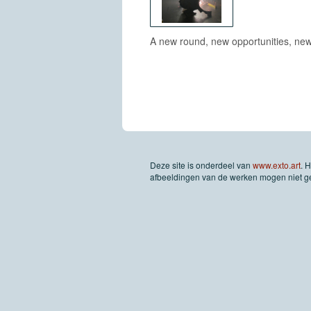
A new round, new opportunities, ne
Deze site is onderdeel van
www.exto.art
. 
afbeeldingen van de werken mogen niet geb