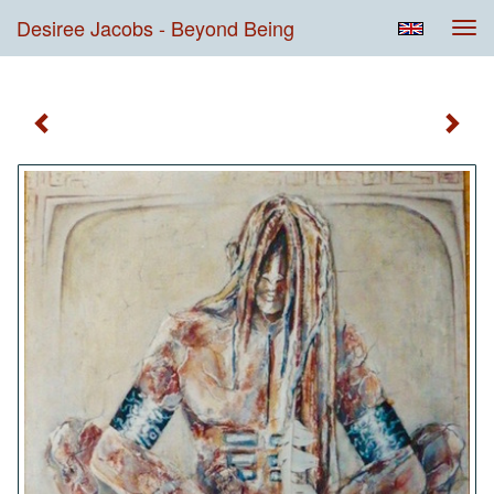
Desiree Jacobs - Beyond Being
Tog
navi
Beyond Being