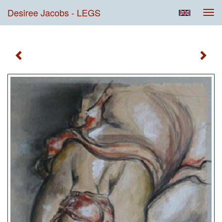
Desiree Jacobs - LEGS
Tog
navi
LEGS