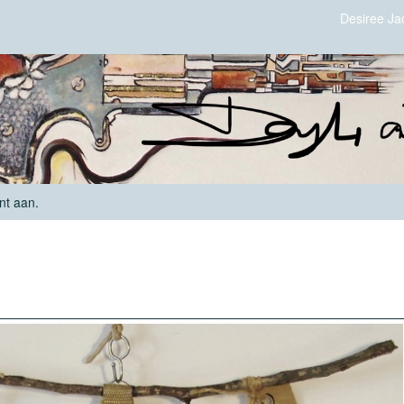
Desiree Ja
nt aan
.
Time