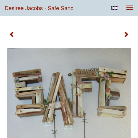
Desiree Jacobs - Safe Sand
Tog
navi
Safe Sand