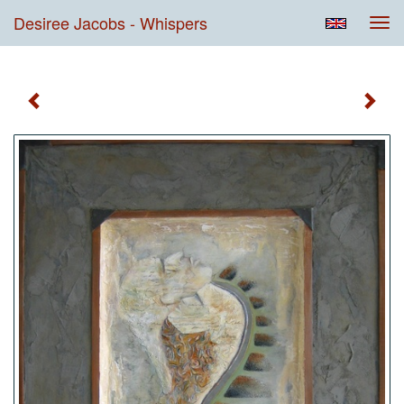
Desiree Jacobs - Whispers
Tog
navi
Whispers