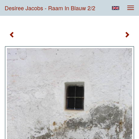
Desiree Jacobs - Raam In Blauw 2/2
Tog
navi
Raam In Blauw 2/2