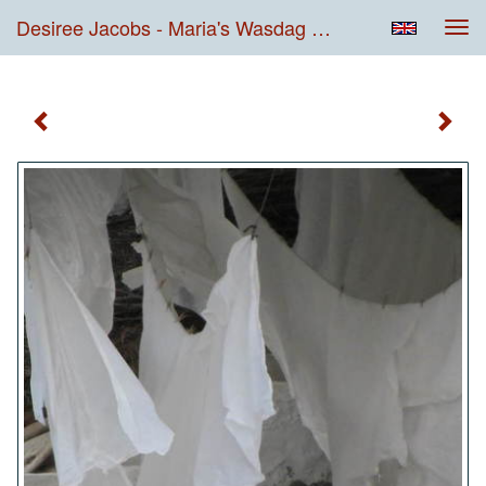
Desiree Jacobs - Maria's Wasdag 2/2
Tog
navi
Maria's Wasdag 2/2