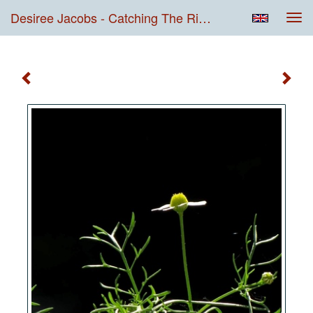
Desiree Jacobs - Catching The Right Moment
Tog
navi
Catching The Right Moment